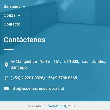
Servicios
Cotiza
Contacto
Contáctenos
Av.Manquehue Norte, 151, of.1003, Las Condes,
Santiago.
(+56) 2 2201 0928
,
(+56) 9 5768 8265
info@ascensoreseurobras.cl
Diseñado por
Delta Digital
, Chile.