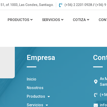
51, of.1003, Las Condes, Santiago.
(+56) 2 2201 0928 // (+56) 
PRODUCTOS
SERVICIOS
COTIZA
CON
Empresa
Con
Av.
Inicio
San
Nosotros
(+5
Productos
Servicios
inf