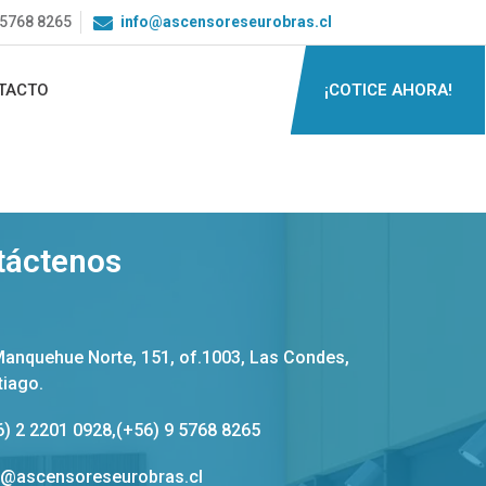
9 5768 8265
info@ascensoreseurobras.cl
¡COTICE AHORA!
TACTO
táctenos
Manquehue Norte, 151, of.1003, Las Condes,
tiago.
6) 2 2201 0928
,
(+56) 9 5768 8265
o@ascensoreseurobras.cl